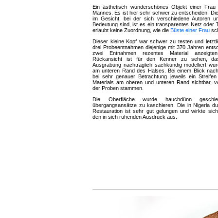
Ein ästhetisch wunderschönes Objekt einer Frau
Mannes. Es ist hier sehr schwer zu entscheiden. Di
im Gesicht, bei der sich verschiedene Autoren un
Bedeutung sind, ist es ein transparentes Netz oder 
erlaubt keine Zuordnung, wie die
Büste einer Frau
sch
Dieser kleine Kopf war schwer zu testen und letztl
drei Probeentnahmen diejenige mit 370 Jahren entsc
zwei Entnahmen rezentes Material anzeigte
Rückansicht ist für den Kenner zu sehen, d
Ausgrabung nachträglich sachkundig modelliert wu
am unteren Rand des Halses. Bei einem Blick nach
bei sehr genauer Betrachtung jeweils ein Streifen
Materials am oberen und unteren Rand sichtbar, 
der Proben stammen.
Die Oberfläche wurde hauchdünn gesch
übergangsansätze zu kaschieren. Die in Nigeria du
Restauration ist sehr gut gelungen und wirkte sich
den in sich ruhenden Ausdruck aus.