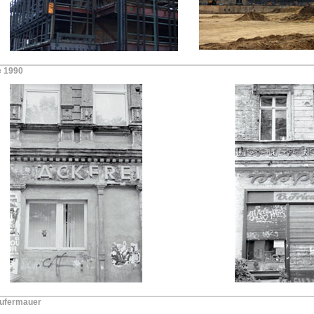
e 1990
eufermauer