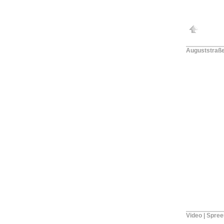
Auguststraß
Video | Spre